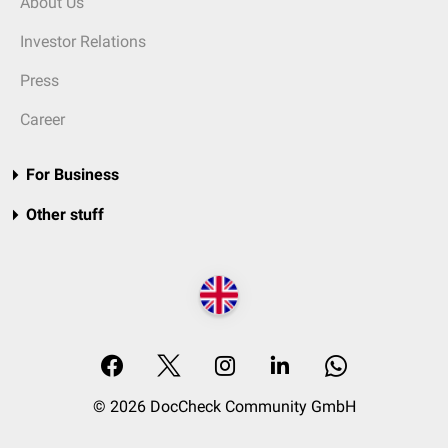
About Us
Investor Relations
Press
Career
For Business
Other stuff
© 2026 DocCheck Community GmbH