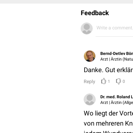
Feedback
Write a comment.
Bernd-Detlev Bö
Arzt | Ärztin (Nat
Danke. Gut erklär
Reply
1
0
Dr. med. Roland 
Arzt | Ärztin (All
Wo liegt der Vort
von mehreren Knot