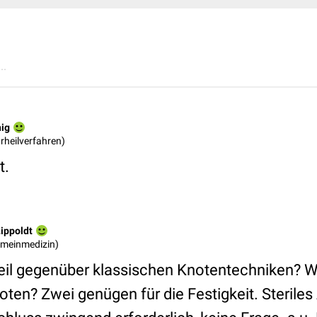
..
nig
urheilverfahren)
t.
Lippoldt
gemeinmedizin)
eil gegenüber klassischen Knotentechniken? Wo
en? Zwei genügen für die Festigkeit. Steriles A