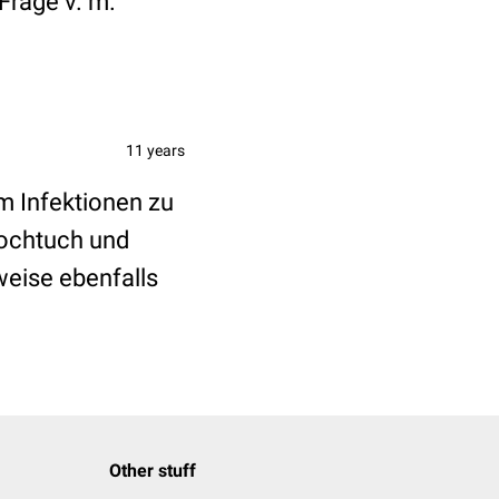
Frage v. m.
11 years
m Infektionen zu
Lochtuch und
rweise ebenfalls
Other stuff