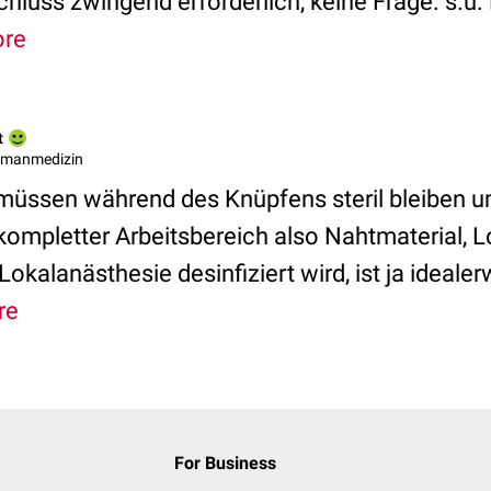
luss zwingend erforderlich, keine Frage. s.u. 
re
t
Humanmedizin
müssen während des Knüpfens steril bleiben u
kompletter Arbeitsbereich also Nahtmaterial, 
okalanästhesie desinfiziert wird, ist ja ideale
re
For Business