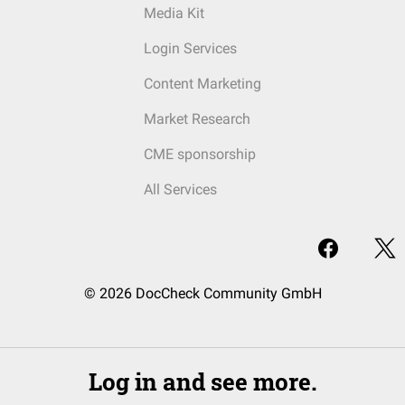
Media Kit
Login Services
Content Marketing
Market Research
CME sponsorship
All Services
© 2026 DocCheck Community GmbH
Log in and see more.