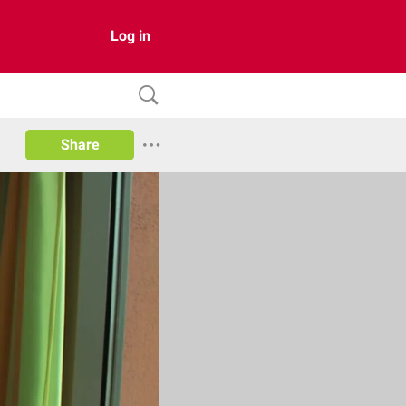
Log in
Share