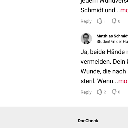
jedem Wundversch
Schmidt und...
mo
Reply
1
0
Matthias Schmid
Student/in der 
Ja, beide Hände 
vermeiden. Dein 
Wunde, die nach L
steril. Wenn...
mo
Reply
2
0
DocCheck