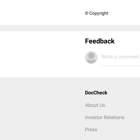
© Copyright
Feedback
Write a comment.
DocCheck
About Us
Investor Relations
Press