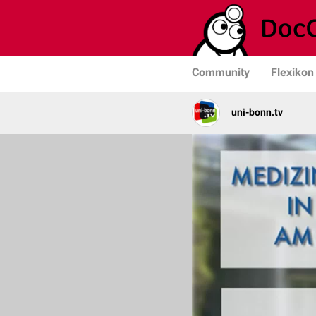
Community
Flexikon
uni-bonn.tv