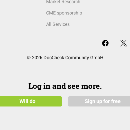
Market Research
CME sponsorship
All Services
© 2026 DocCheck Community GmbH
Log in and see more.
Will do
Sign up for free