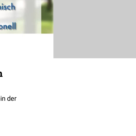
m
in der