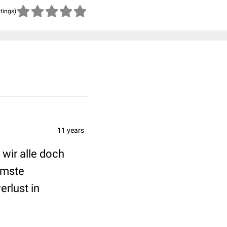
atings)
11 years
 wir alle doch
amste
rlust in