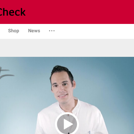
Shop
News