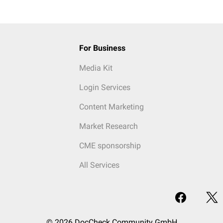
For Business
Media Kit
Login Services
Content Marketing
Market Research
CME sponsorship
All Services
© 2026 DocCheck Community GmbH