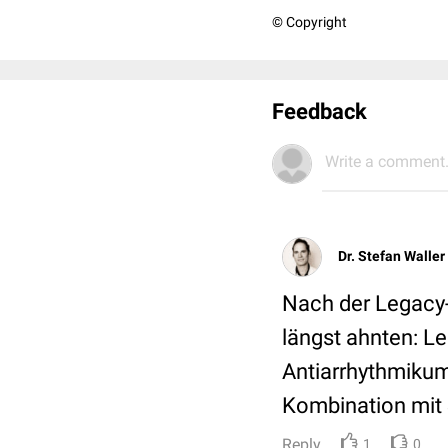
© Copyright
Feedback
Write a comment.
Dr. Stefan Waller
Nach der Legacy-S
längst ahnten: L
Antiarrhythmikum
Kombination mit S
Reply
1
0