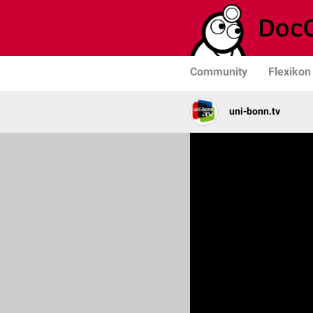
Community
Flexikon
uni-bonn.tv