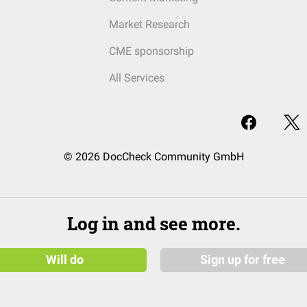
Market Research
CME sponsorship
All Services
© 2026 DocCheck Community GmbH
Log in and see more.
Will do
Sign up for free