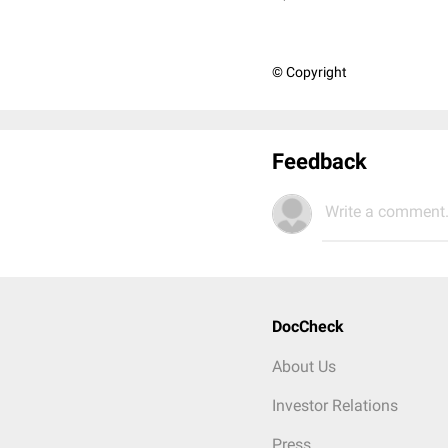
© Copyright
Feedback
Write a comment.
DocCheck
About Us
Investor Relations
Press