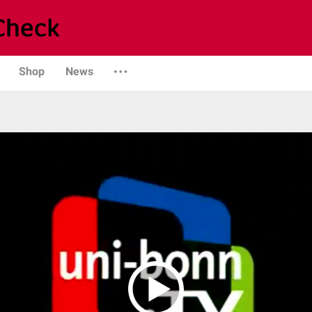
Shop
News