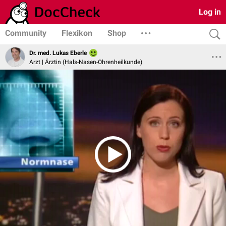
Log in
Community
Flexikon
Shop
Dr. med. Lukas Eberle
Arzt | Ärztin (Hals-Nasen-Ohrenheilkunde)