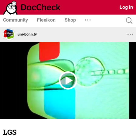
Log in
Community
Flexikon
Shop
uni-bonn.tv
LGS