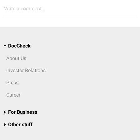
Write a comment...
DocCheck
About Us
Investor Relations
Press
Career
For Business
Other stuff