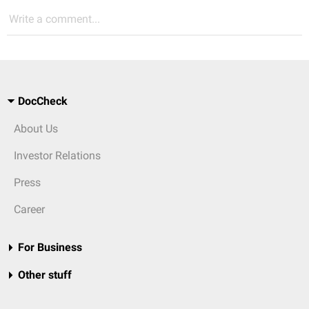
Write a comment...
DocCheck
About Us
Investor Relations
Press
Career
For Business
Other stuff