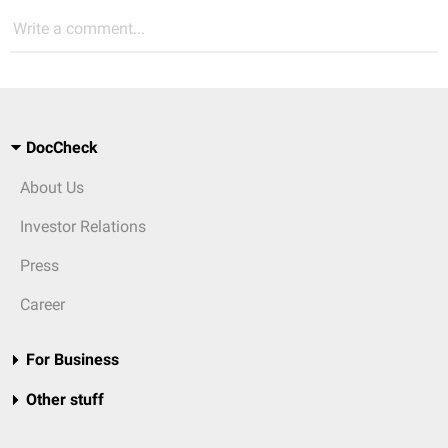
Write a comment...
DocCheck
About Us
Investor Relations
Press
Career
For Business
Other stuff