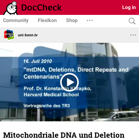
Log in
Community
Flexikon
Shop
uni-bonn.tv
Mitochondriale DNA und Deletion