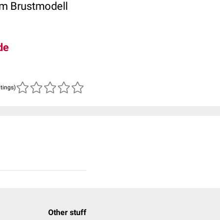
em Brustmodell
de
atings)
Other stuff