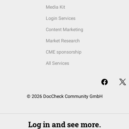
Media Kit
Login Services
Content Marketing
Market Research
CME sponsorship
All Services
© 2026 DocCheck Community GmbH
Log in and see more.