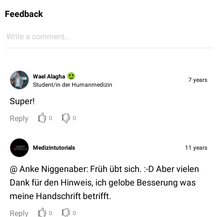
Feedback
Write a comment...
Wael Alagha
7 years
Student/in der Humanmedizin
Super!
Reply
0
0
Medizintutorials
11 years
@ Anke Niggenaber: Früh übt sich. :-D Aber vielen
Dank für den Hinweis, ich gelobe Besserung was
meine Handschrift betrifft.
Reply
0
0