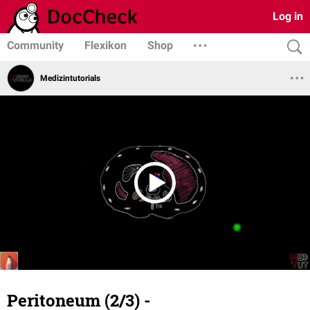
Log in
Community
Flexikon
Shop
Medizintutorials
Peritoneum (2/3) -