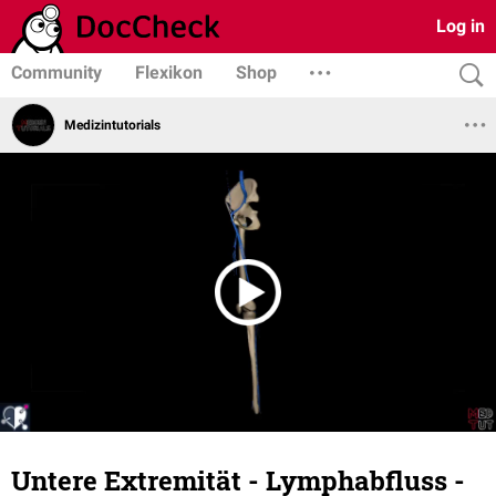
Log in
Community
Flexikon
Shop
Medizintutorials
Untere Extremität - Lymphabfluss -