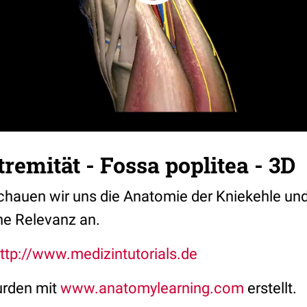
tremität - Fossa poplitea - 3D
chauen wir uns die Anatomie der Kniekehle und
he Relevanz an.
ttp://www.medizintutorials.de
urden mit
www.anatomylearning.com
erstellt.