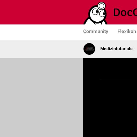
Community
Flexikon
Medizintutorials