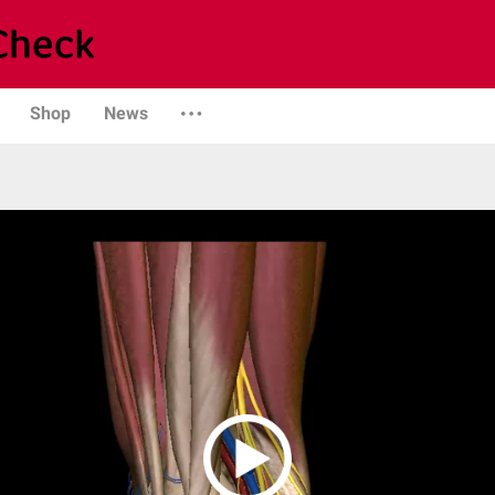
Shop
News