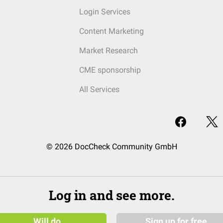
Login Services
Content Marketing
Market Research
CME sponsorship
All Services
© 2026 DocCheck Community GmbH
Log in and see more.
Will do
Sign up for free