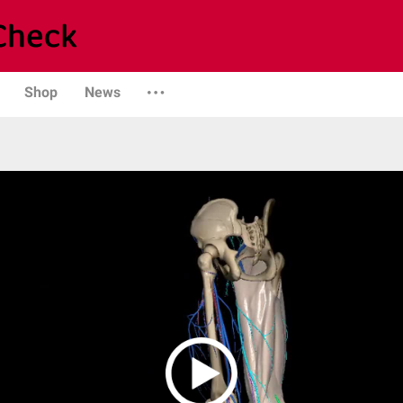
Shop
News