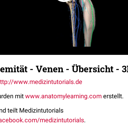
emität - Venen - Übersicht - 
ttp://www.medizintutorials.de
urden mit
www.anatomylearning.com
erstellt.
und teilt Medizintutorials
acebook.com/medizintutorials
.