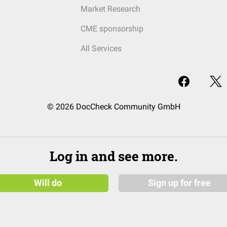
Market Research
CME sponsorship
All Services
© 2026 DocCheck Community GmbH
Log in and see more.
Will do
Sign up for free