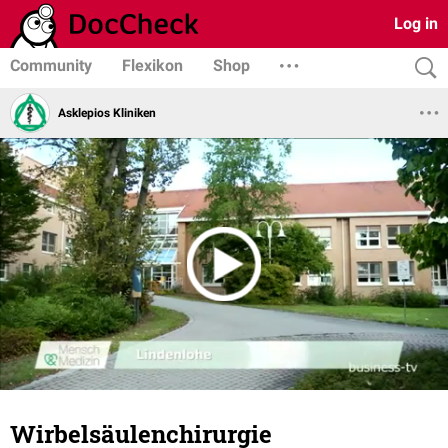
Log in
Community
Flexikon
Shop
Asklepios Kliniken
Wirbelsäulenchirurgie