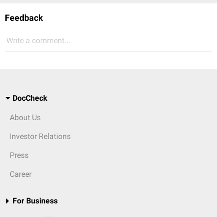
Feedback
Write a comment...
DocCheck
About Us
Investor Relations
Press
Career
For Business