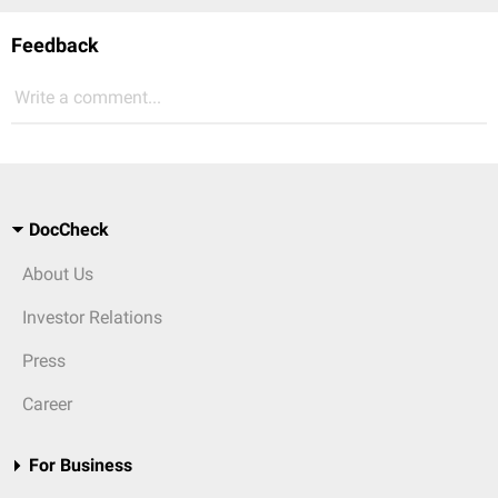
Feedback
Write a comment...
DocCheck
About Us
Investor Relations
Press
Career
For Business