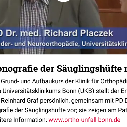
onografie der Säuglingshüfte 
Grund- und Aufbaukurs der Klinik für Orthopäd
s Universitätsklinikums Bonn (UKB) stellt der Erf
d. Reinhard Graf persönlich, gemeinsam mit PD 
afie der Säuglingshüfte vor; sie zeigen am Pa
itere Information:
www.ortho-unfall-bonn.de