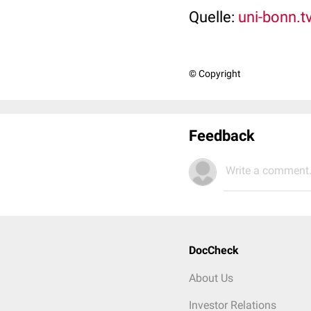
Quelle:
uni-bonn.t
© Copyright
Feedback
Write a comment.
DocCheck
About Us
Investor Relations