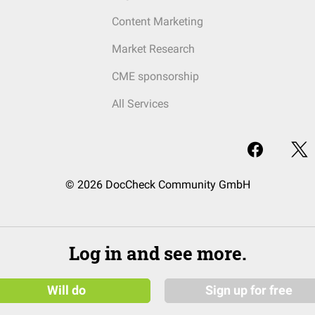
Content Marketing
Market Research
CME sponsorship
All Services
© 2026 DocCheck Community GmbH
Log in and see more.
Will do
Sign up for free