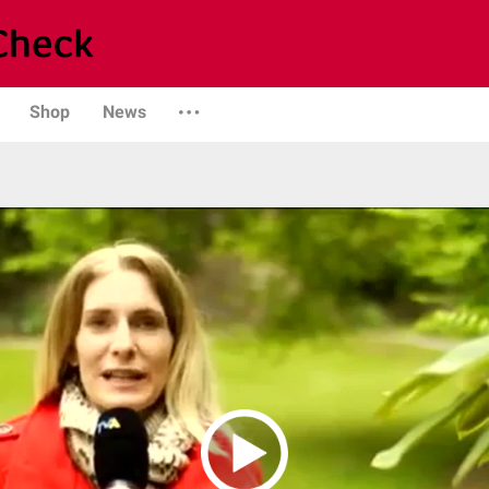
Shop
News