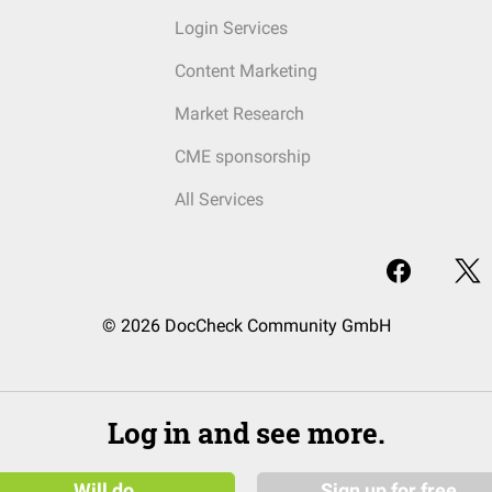
Login Services
Content Marketing
Market Research
CME sponsorship
All Services
© 2026 DocCheck Community GmbH
Log in and see more.
Will do
Sign up for free