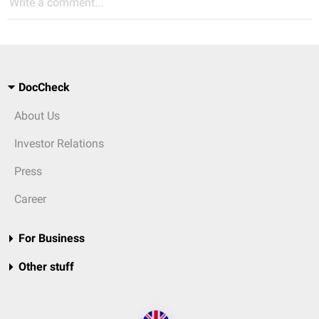
Write a comment...
DocCheck
About Us
Investor Relations
Press
Career
For Business
Other stuff