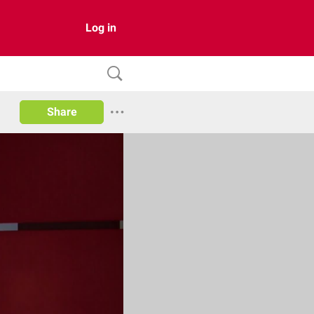
Log in
Share