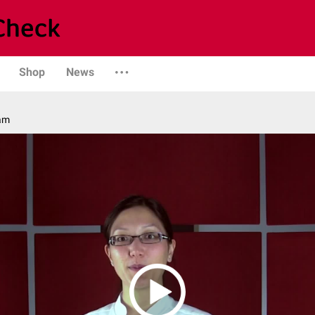
Shop
News
am