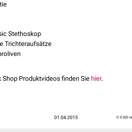
ntie
ic Stethoskop
e Trichteraufsätze
hroliven
 Shop Produktvideos finden Sie
hier
.
01.04.2015
(0 r