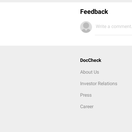
Feedback
Write a comment.
DocCheck
About Us
Investor Relations
Press
Career