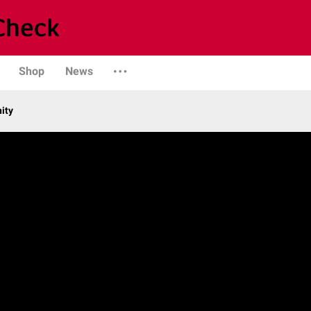
Shop
News
ity