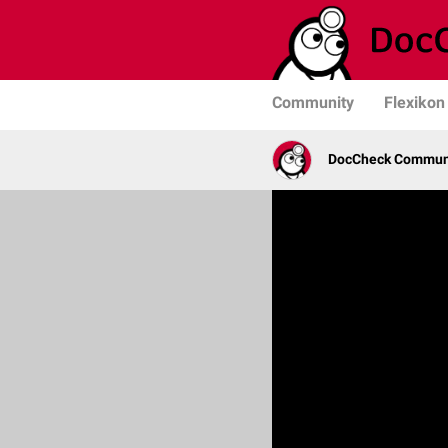
Community
Flexikon
DocCheck Commun