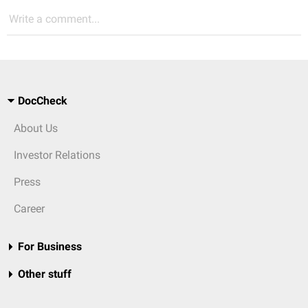
Write a comment...
DocCheck
About Us
Investor Relations
Press
Career
For Business
Other stuff