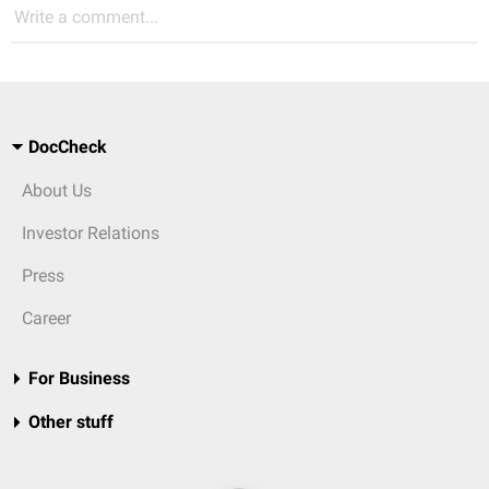
Write a comment...
DocCheck
About Us
Investor Relations
Press
Career
For Business
Other stuff