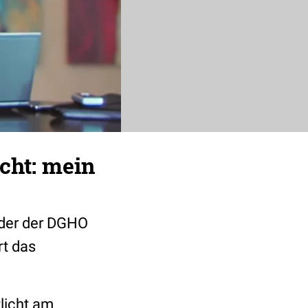
cht: mein
nder der DGHO
rt das
tlicht am