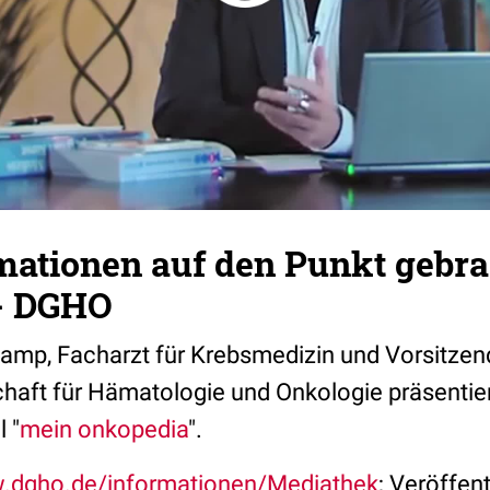
mationen auf den Punkt gebra
- DGHO
rkamp, Facharzt für Krebsmedizin und Vorsitze
haft für Hämatologie und Onkologie präsentie
 "
mein onkopedia
".
w.dgho.de/informationen/Mediathek
; Veröffen