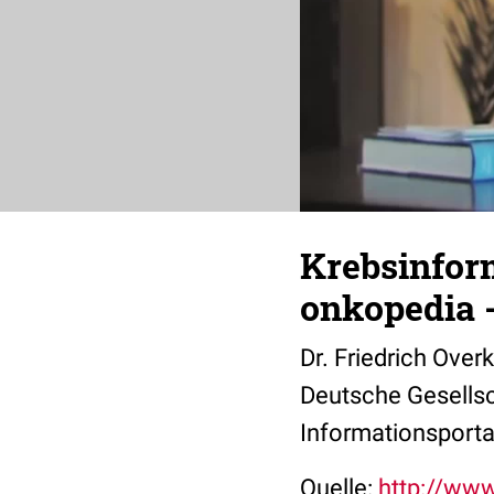
Krebsinfor
onkopedia 
Dr. Friedrich Ove
Deutsche Gesellsc
Informationsportal
Quelle:
http://ww