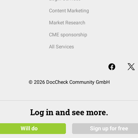
Content Marketing
Market Research
CME sponsorship
All Services
© 2026 DocCheck Community GmbH
Log in and see more.
Will do
Sign up for free