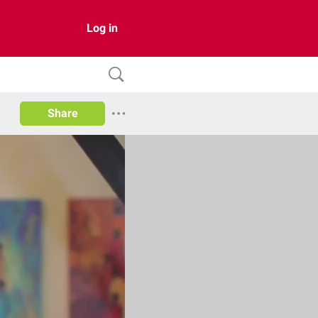
Log in
Share