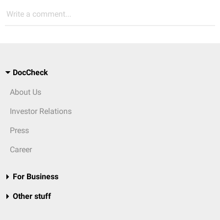
Write a comment...
DocCheck
About Us
Investor Relations
Press
Career
For Business
Other stuff