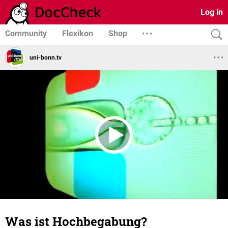
Log in
Community
Flexikon
Shop
uni-bonn.tv
Was ist Hochbegabung?