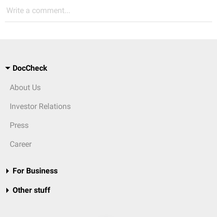
Write a comment...
DocCheck
About Us
Investor Relations
Press
Career
For Business
Other stuff