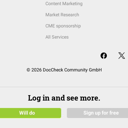
Content Marketing
Market Research
CME sponsorship
All Services
© 2026 DocCheck Community GmbH
Log in and see more.
Will do
Sign up for free