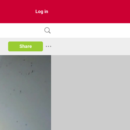
Log in
Share