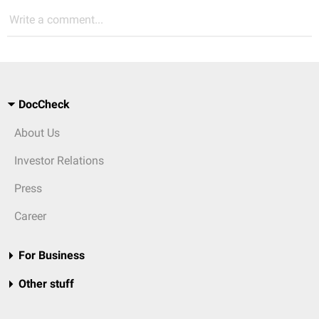
Write a comment...
DocCheck
About Us
Investor Relations
Press
Career
For Business
Other stuff