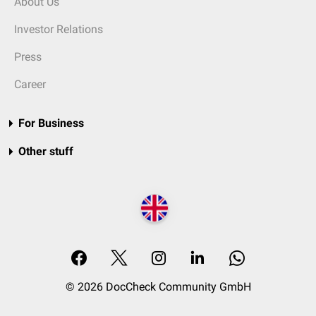
About Us
Investor Relations
Press
Career
For Business
Other stuff
© 2026 DocCheck Community GmbH