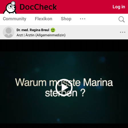
Log in
Community
Flexikon
Shop
Dr. med. Regina Breul
Arzt | Ärztin (Allgemeinmedizin)