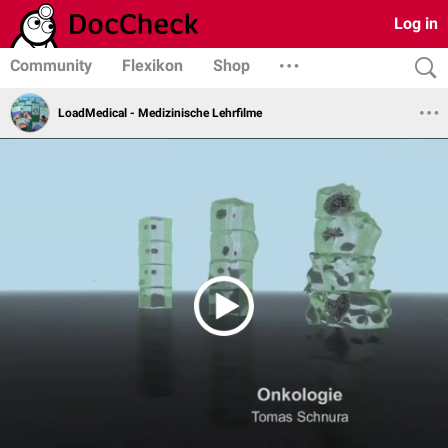
Log in
Community
Flexikon
Shop
LoadMedical - Medizinische Lehrfilme