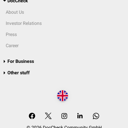
DocCheck
About Us
Investor Relations
Press
Career
For Business
Other stuff
© 2026 DocCheck Community GmbH