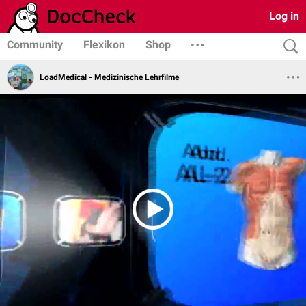
Log in
Community
Flexikon
Shop
LoadMedical - Medizinische Lehrfilme