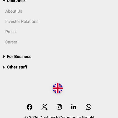
DocCheck
About Us
Investor Relations
Press
Career
For Business
Other stuff
© 2026 DocCheck Community GmbH