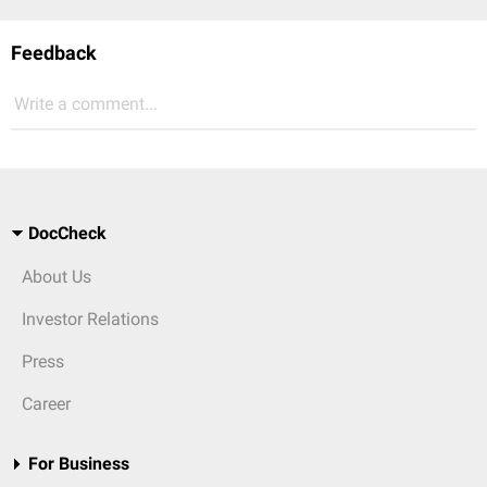
Feedback
Write a comment...
DocCheck
About Us
Investor Relations
Press
Career
For Business