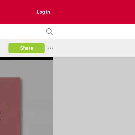
Log in
Share