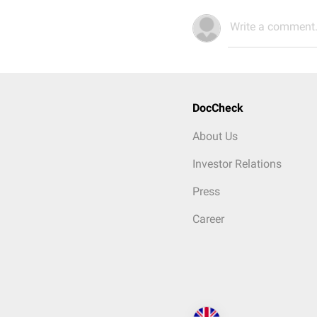
Write a comment.
DocCheck
About Us
Investor Relations
Press
Career