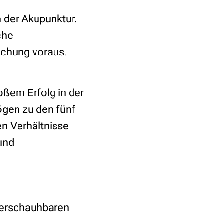
n der Akupunktur.
che
chung voraus.
oßem Erfolg in der
gen zu den fünf
en Verhältnisse
und
berschauhbaren