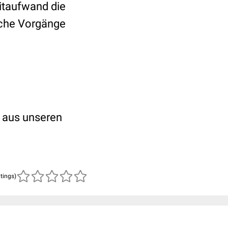
eitaufwand die
sche Vorgänge
 aus unseren
atings)