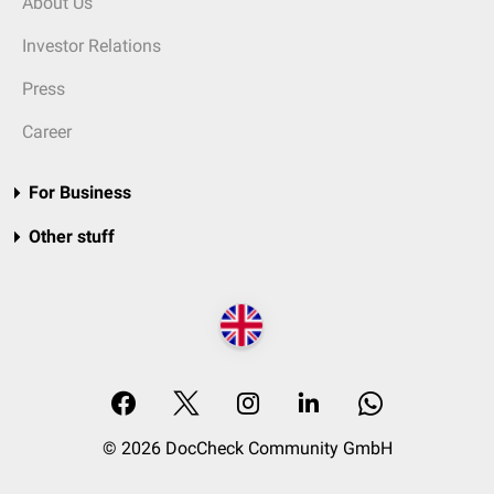
About Us
Investor Relations
Press
Career
For Business
Other stuff
© 2026 DocCheck Community GmbH