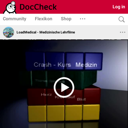
Log in
Community
Flexikon
Shop
LoadMedical - Medizinische Lehrfilme