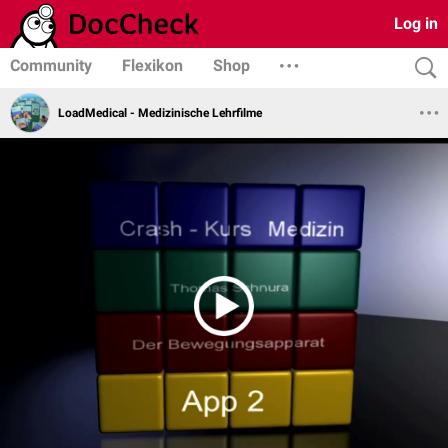
Log in
Community
Flexikon
Shop
LoadMedical - Medizinische Lehrfilme