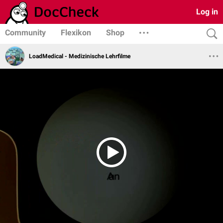
Log in
Community
Flexikon
Shop
LoadMedical - Medizinische Lehrfilme