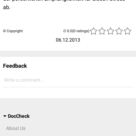
ab.
© Copyright
(0 ratings)
06.12.2013
Feedback
Write a comment...
DocCheck
About Us