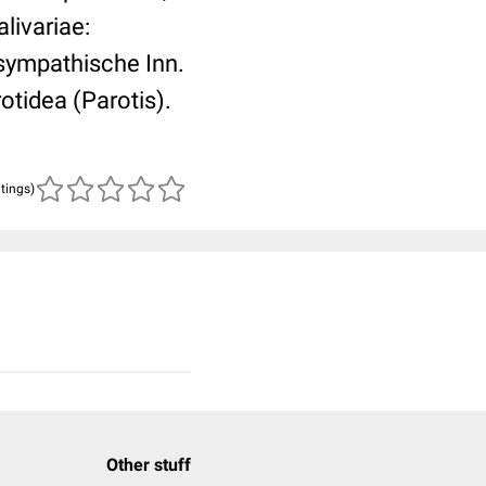
livariae:
sympathische Inn.
otidea (Parotis).
atings)
Other stuff