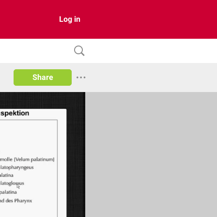
Log in
Share