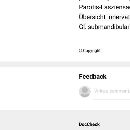
Parotis-Fasziensa
Übersicht Innerva
Gl. submandibulari
© Copyright
Feedback
Write a comment.
DocCheck