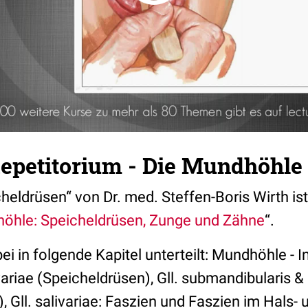
epetitorium - Die Mundhöhle
heldrüsen“ von Dr. med. Steffen-Boris Wirth is
öhle: Speicheldrüsen, Zunge und Zähne
“.
bei in folgende Kapitel unterteilt: Mundhöhle - I
variae (Speicheldrüsen), Gll. submandibularis & 
), Gll. salivariae: Faszien und Faszien im Hals-