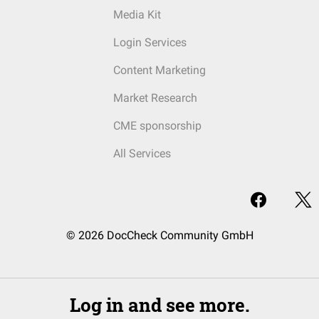
Media Kit
Login Services
Content Marketing
Market Research
CME sponsorship
All Services
© 2026 DocCheck Community GmbH
Log in and see more.