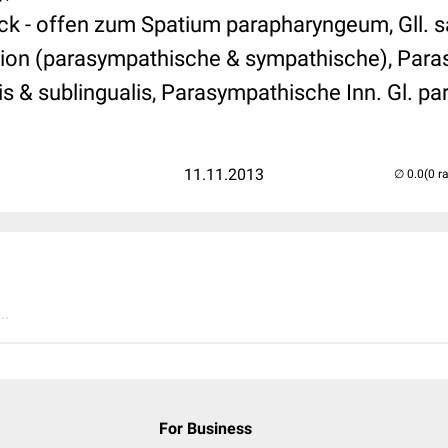
ck - offen zum Spatium parapharyngeum, Gll. sa
tion (parasympathische & sympathische), Para
s & sublingualis, Parasympathische Inn. Gl. par
11.11.2013
(0 r
..
For Business