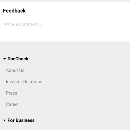
Feedback
Write a comment...
DocCheck
About Us
Investor Relations
Press
Career
For Business