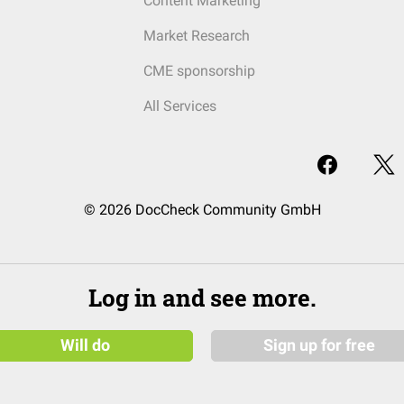
Content Marketing
Market Research
CME sponsorship
All Services
© 2026 DocCheck Community GmbH
Log in and see more.
Will do
Sign up for free