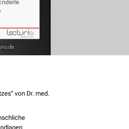
tzes“ von Dr. med.
enschliche
undlagen.