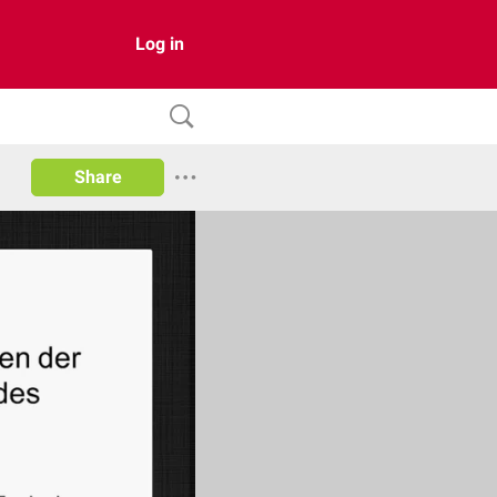
Log in
Share