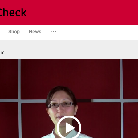
Shop
News
am