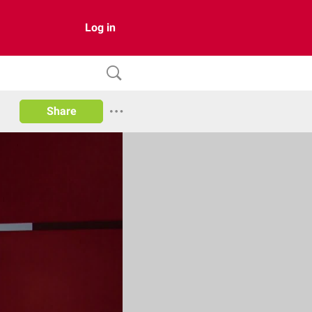
Log in
Share