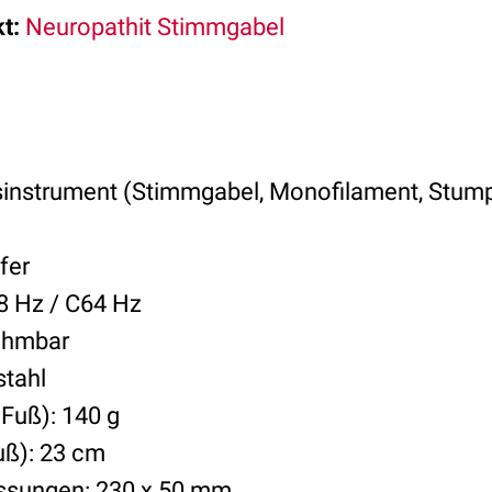
t:
Neuropathit Stimmgabel
sinstrument (Stimmgabel, Monofilament, Stumpf
fer
8 Hz / C64 Hz
ehmbar
stahl
 Fuß): 140 g
uß): 23 cm
sungen: 230 x 50 mm