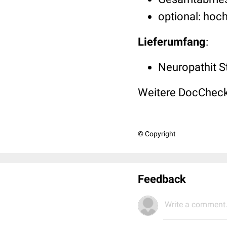
optional: hoc
Lieferumfang
:
Neuropathit 
Weitere DocCheck
© Copyright
Feedback
Write a comment.