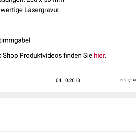
hwertige Lasergravur
Stimmgabel
 Shop Produktvideos finden Sie
hier
.
04.10.2013
(1 r
..