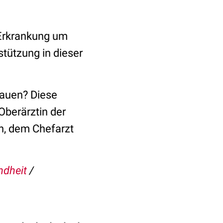
 Erkrankung um
tützung in dieser
rauen? Diese
Oberärztin der
en, dem Chefarzt
ndheit
/