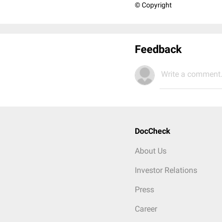
© Copyright
Feedback
Write a comment.
DocCheck
About Us
Investor Relations
Press
Career