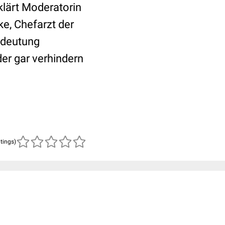
klärt Moderatorin
e, Chefarzt der
edeutung
er gar verhindern
atings)