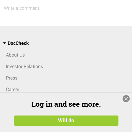
Write a comment...
DocCheck
About Us
Investor Relations
Press
Career
Log in and see more.
For Business
Other stuff
Will do