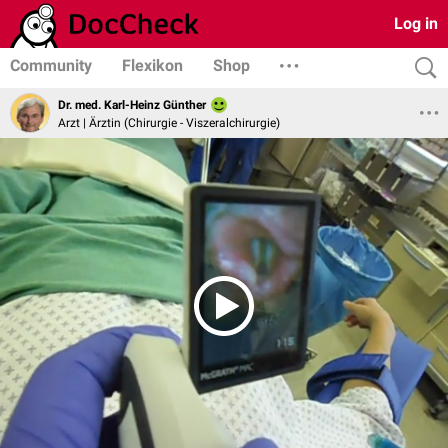
Log in
Community
Flexikon
Shop
Dr. med. Karl-Heinz Günther
Arzt | Ärztin (Chirurgie - Viszeralchirurgie)