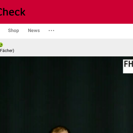
Shop
News
 Fächer)