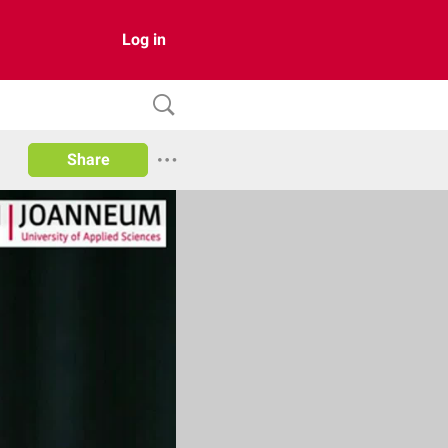
Log in
Share