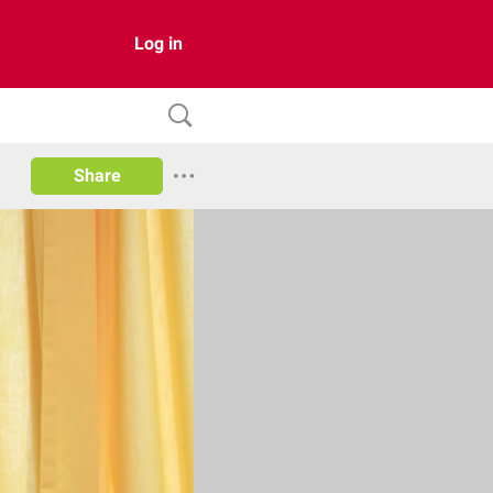
Log in
Share