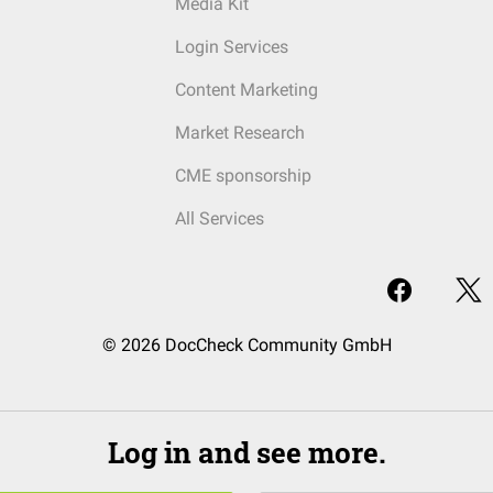
Media Kit
Login Services
Content Marketing
Market Research
CME sponsorship
All Services
© 2026 DocCheck Community GmbH
Log in and see more.