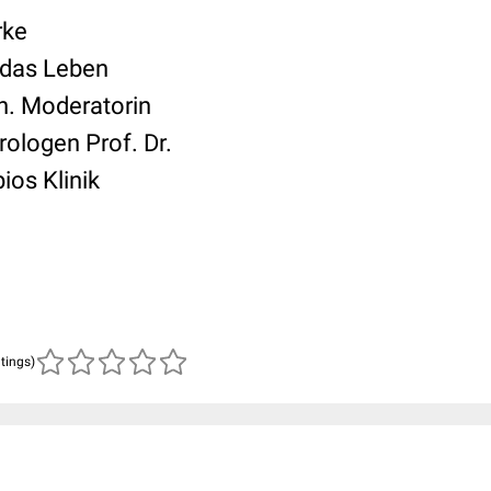
rke
 das Leben
n. Moderatorin
ologen Prof. Dr.
ios Klinik
atings)